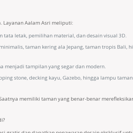
Layanan Aalam Asri meliputi:
tata letak, pemilihan material, dan desain visual 3D.
imalis, taman kering ala Jepang, taman tropis Bali, h
a menjadi tampilan yang segar dan modern.
pping stone, decking kayu, Gazebo, hingga lampu taman
Saatnya memiliki taman yang benar-benar merefleksikan
i?
tasi gratis dan dapatkan penawaran desain eksklusif un