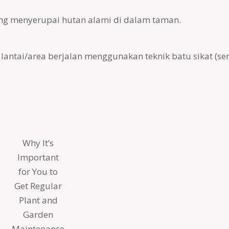
ang menyerupai hutan alami di dalam taman.
ntai/area berjalan menggunakan teknik batu sikat (se
Why It’s
Important
for You to
Get Regular
Plant and
Garden
Maintenance