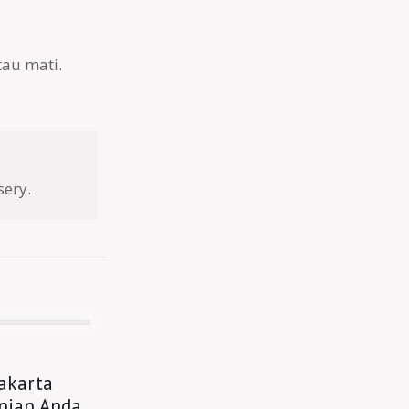
au mati.
sery.
Jakarta
nian Anda