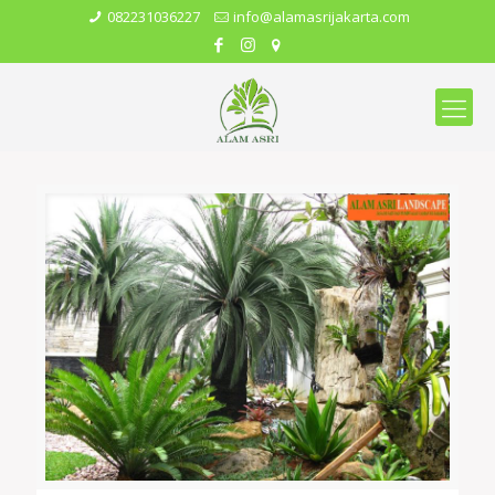
082231036227
info@alamasrijakarta.com