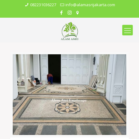
082231036227
info@alamasrijakarta.com