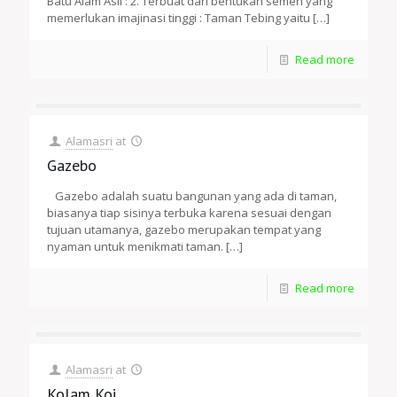
Batu Alam Asli : 2. Terbuat dari bentukan semen yang
memerlukan imajinasi tinggi : Taman Tebing yaitu
[…]
Read more
Alamasri
at
Gazebo
Gazebo adalah suatu bangunan yang ada di taman,
biasanya tiap sisinya terbuka karena sesuai dengan
tujuan utamanya, gazebo merupakan tempat yang
nyaman untuk menikmati taman.
[…]
Read more
Alamasri
at
Kolam Koi